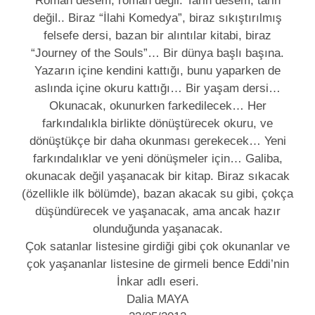
Roman desem, roman değil. Tarih desem, tarih
değil.. Biraz “İlahi Komedya”, biraz sıkıştırılmış
felsefe dersi, bazan bir alıntılar kitabi, biraz
“Journey of the Souls”… Bir dünya başlı başına.
Yazarın içine kendini kattığı, bunu yaparken de
aslında içine okuru kattığı… Bir yaşam dersi…
Okunacak, okunurken farkedilecek… Her
farkındalıkla birlikte dönüştürecek okuru, ve
dönüştükçe bir daha okunması gerekecek… Yeni
farkındalıklar ve yeni dönüşmeler için… Galiba,
okunacak değil yaşanacak bir kitap. Biraz sıkacak
(özellikle ilk bölümde), bazan akacak su gibi, çokça
düşündürecek ve yaşanacak, ama ancak hazır
olunduğunda yaşanacak.
Çok satanlar listesine girdiği gibi çok okunanlar ve
çok yaşananlar listesine de girmeli bence Eddi’nin
İnkar adlı eseri.
Dalia MAYA