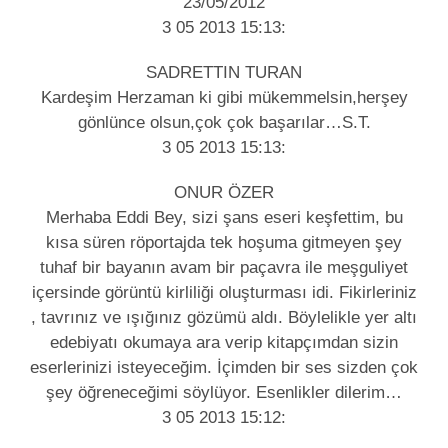
23/05/2012
3 05 2013 15:13:
SADRETTIN TURAN
Kardeşim Herzaman ki gibi mükemmelsin,herşey
gönlünce olsun,çok çok başarılar…S.T.
3 05 2013 15:13:
ONUR ÖZER
Merhaba Eddi Bey, sizi şans eseri keşfettim, bu
kısa süren röportajda tek hoşuma gitmeyen şey
tuhaf bir bayanın avam bir paçavra ile meşguliyet
içersinde görüntü kirliliği oluşturması idi. Fikirleriniz
, tavrınız ve ışığınız gözümü aldı. Böylelikle yer altı
edebiyatı okumaya ara verip kitapçımdan sizin
eserlerinizi isteyeceğim. İçimden bir ses sizden çok
şey öğreneceğimi söylüyor. Esenlikler dilerim…
3 05 2013 15:12: