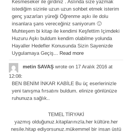
Kesmeseker ile girdiniz . Aslında size yazmak
istediğim sizinle uzun uzun sohbet etmek isterim
genç yazarları yüreği Öğrenme aşkı ile dolu
insanlara şans vereceğiniz saniyorum 🙂
Muhteşem bi kitap ile kendimi Keşfettim Içimdeki
Huzuru Aşkı buldum kendim olabilme yolunda
Hayaller Hedefler Konusunda Sizin Sayenizde
Uygulamaya Geçiş...
Read more
metin SAVAŞ
wrote on 17 Aralık 2016
at
12:08
:
BEN BENİM İNKAR KABİLE Bu üç eserlerinizle
yeni tanışma fırsatını buldum. elinize gönlünüze
ruhunuza sağlık..
TEMEL TİRYAKİ
yazmış olduğunuz.kitaplarınızla.her kültüre.her
nesile.hitap ediyorsunuz.mükemmel bir insan üstü