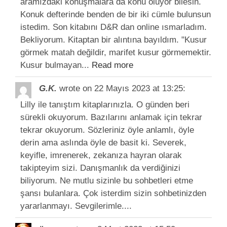
aramızdaki konuşmalara da konu oluyor bilesin.
Konuk defterinde benden de bir iki cümle bulunsun
istedim. Son kitabını D&R dan online ısmarladım.
Bekliyorum. Kitaptan bir alıntına bayıldım. "Kusur
görmek matah değildir, marifet kusur görmemektir.
Kusur bulmayan...
Read more
G.K.
wrote on 22 Mayıs 2023
at 13:25
:
Lilly ile tanıştım kitaplarınızla. O günden beri
sürekli okuyorum. Bazılarını anlamak için tekrar
tekrar okuyorum. Sözleriniz öyle anlamlı, öyle
derin ama aslında öyle de basit ki. Severek,
keyifle, imrenerek, zekanıza hayran olarak
takipteyim sizi. Danışmanlık da verdiğinizi
biliyorum. Ne mutlu sizinle bu sohbetleri etme
şansı bulanlara. Çok isterdim sizin sohbetinizden
yararlanmayı. Sevgilerimle....