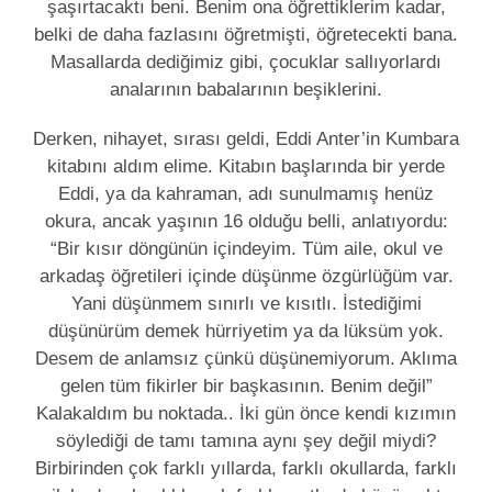
şaşırtacaktı beni. Benim ona öğrettiklerim kadar,
belki de daha fazlasını öğretmişti, öğretecekti bana.
Masallarda dediğimiz gibi, çocuklar sallıyorlardı
analarının babalarının beşiklerini.
Derken, nihayet, sırası geldi, Eddi Anter’in Kumbara
kitabını aldım elime. Kitabın başlarında bir yerde
Eddi, ya da kahraman, adı sunulmamış henüz
okura, ancak yaşının 16 olduğu belli, anlatıyordu:
“Bir kısır döngünün içindeyim. Tüm aile, okul ve
arkadaş öğretileri içinde düşünme özgürlüğüm var.
Yani düşünmem sınırlı ve kısıtlı. İstediğimi
düşünürüm demek hürriyetim ya da lüksüm yok.
Desem de anlamsız çünkü düşünemiyorum. Aklıma
gelen tüm fikirler bir başkasının. Benim değil”
Kalakaldım bu noktada.. İki gün önce kendi kızımın
söylediği de tamı tamına aynı şey değil miydi?
Birbirinden çok farklı yıllarda, farklı okullarda, farklı