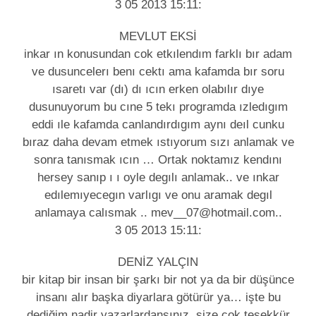
3 05 2013 15:11:
MEVLUT EKSİ
inkar ın konusundan cok etkılendım farklı bır adam
ve dusuncelerı benı cektı ama kafamda bır soru
ısaretı var (dı) dı ıcın erken olabılır dıye
dusunuyorum bu cıne 5 tekı programda ızledıgım
eddi ıle kafamda canlandırdıgım aynı deıl cunku
bıraz daha devam etmek ıstıyorum sızı anlamak ve
sonra tanısmak ıcın … Ortak noktamız kendını
hersey sanıp ı ı oyle degılı anlamak.. ve ınkar
edılemıyecegın varlıgı ve onu aramak degıl
anlamaya calısmak .. mev__07@hotmail.com..
3 05 2013 15:11:
DENİZ YALÇIN
bir kitap bir insan bir şarkı bir not ya da bir düşünce
insanı alır başka diyarlara götürür ya… işte bu
dediğim nadir yazarlardansınız .size çok teşekkür