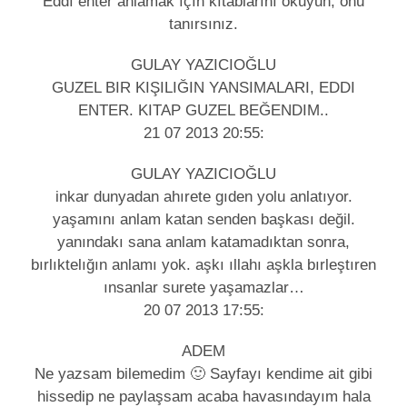
Eddı enter anlamak ıçın kıtablarını okuyun, onu
tanırsınız.
GULAY YAZICIOĞLU
GUZEL BIR KIŞILIĞIN YANSIMALARI, EDDI
ENTER. KITAP GUZEL BEĞENDIM..
21 07 2013 20:55:
GULAY YAZICIOĞLU
inkar dunyadan ahırete gıden yolu anlatıyor.
yaşamını anlam katan senden başkası değil.
yanındakı sana anlam katamadıktan sonra,
bırlıktelığın anlamı yok. aşkı ıllahı aşkla bırleştıren
ınsanlar surete yaşamazlar…
20 07 2013 17:55:
ADEM
Ne yazsam bilemedim 🙂 Sayfayı kendime ait gibi
hissedip ne paylaşsam acaba havasındayım hala