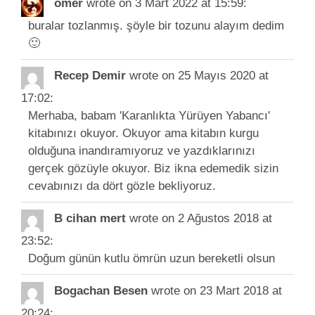
ömer
wrote on 3 Mart 2022
at 15:59
:
buralar tozlanmış. şöyle bir tozunu alayım dedim
🙂
Recep Demir
wrote on 25 Mayıs 2020
at
17:02
:
Merhaba, babam 'Karanlıkta Yürüyen Yabancı'
kitabınızı okuyor. Okuyor ama kitabın kurgu
olduğuna inandıramıyoruz ve yazdıklarınızı
gerçek gözüyle okuyor. Biz ikna edemedik sizin
cevabınızı da dört gözle bekliyoruz.
B cihan mert
wrote on 2 Ağustos 2018
at
23:52
:
Doğum günün kutlu ömrün uzun bereketli olsun
Bogachan Besen
wrote on 23 Mart 2018
at
20:24
: