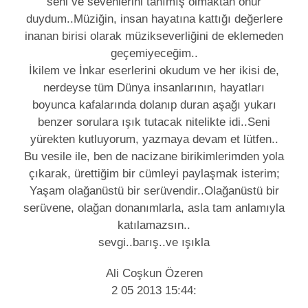
seni ve sevenlerini tanımış olmaktan onur
duydum..Müziğin, insan hayatına kattığı değerlere
inanan birisi olarak müzikseverliğini de eklemeden
geçemiyeceğim..
İkilem ve İnkar eserlerini okudum ve her ikisi de,
nerdeyse tüm Dünya insanlarının, hayatları
boyunca kafalarında dolanıp duran aşağı yukarı
benzer sorulara ışık tutacak nitelikte idi..Seni
yürekten kutluyorum, yazmaya devam et lütfen..
Bu vesile ile, ben de nacizane birikimlerimden yola
çıkarak, ürettiğim bir cümleyi paylaşmak isterim;
Yaşam olağanüstü bir serüvendir..Olağanüstü bir
serüvene, olağan donanımlarla, asla tam anlamıyla
katılamazsın..
sevgi..barış..ve ışıkla
Ali Coşkun Özeren
2 05 2013 15:44: