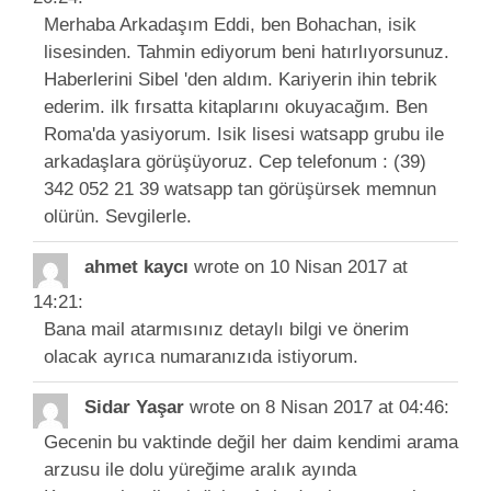
Merhaba Arkadaşım Eddi, ben Bohachan, isik
lisesinden. Tahmin ediyorum beni hatırlıyorsunuz.
Haberlerini Sibel 'den aldım. Kariyerin ihin tebrik
ederim. ilk fırsatta kitaplarını okuyacağım. Ben
Roma'da yasiyorum. Isik lisesi watsapp grubu ile
arkadaşlara görüşüyoruz. Cep telefonum : (39)
342 052 21 39 watsapp tan görüşürsek memnun
olürün. Sevgilerle.
ahmet kaycı
wrote on 10 Nisan 2017
at
14:21
:
Bana mail atarmısınız detaylı bilgi ve önerim
olacak ayrıca numaranızıda istiyorum.
Sidar Yaşar
wrote on 8 Nisan 2017
at 04:46
:
Gecenin bu vaktinde değil her daim kendimi arama
arzusu ile dolu yüreğime aralık ayında