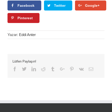
Facebook
Twitter
Google+
Pinterest
Yazar:
Eddi Anter
Lütfen Paylaşın!
Facebook
Twitter
Linkedin
Reddit
Tumblr
Google+
Pinterest
Vk
Email