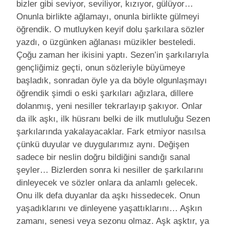
bizler gibi seviyor, seviliyor, kızıyor, gülüyor…
Onunla birlikte ağlamayı, onunla birlikte gülmeyi
öğrendik. O mutluyken keyif dolu şarkılara sözler
yazdı, o üzgünken ağlanası müzikler besteledi.
Çoğu zaman her ikisini yaptı. Sezen’in şarkılarıyla
gençliğimiz geçti, onun sözleriyle büyümeye
başladık, sonradan öyle ya da böyle olgunlaşmayı
öğrendik şimdi o eski şarkıları ağızlara, dillere
dolanmış, yeni nesiller tekrarlayıp şakıyor. Onlar
da ilk aşkı, ilk hüsranı belki de ilk mutluluğu Sezen
şarkılarında yakalayacaklar. Fark etmiyor nasılsa
çünkü duyular ve duygularımız aynı. Değişen
sadece bir neslin doğru bildiğini sandığı sanal
şeyler… Bizlerden sonra ki nesiller de şarkılarını
dinleyecek ve sözler onlara da anlamlı gelecek.
Onu ilk defa duyanlar da aşkı hissedecek. Onun
yaşadıklarını ve dinleyene yaşattıklarını… Aşkın
zamanı, senesi veya sezonu olmaz. Aşk aşktır, ya