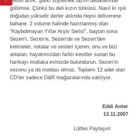
gelsin artık. Şarkı söylemek lazım dediklerinde
gülümse. Çünkü bu deli kızın türküsü. Nasıl ki ışık
doğudan yükselir derler aslında hepsi deliverene
bahane. 2 volume halinde hazırlanmış olan
“Kaybolmayan Yıllar Arşiv Serisi”, baştan sona
Sezen’i, Sezen’e, Sezen’de ve Sezen’den
kelimeler, notalar ve sesleri içeren, onu ve bizi
anlatan, hayatımızdan farklı kesitler sunan bu
harikayı mutlaka evinizde bulundurun. Sezen’in
sezonu ya da modası olmaz. Toplamı 12 adet olan
CD’ler sadece D&R mağazalarında satılıyor.
Eddi Anter
13.11.2007
Lütfen Paylaşın!