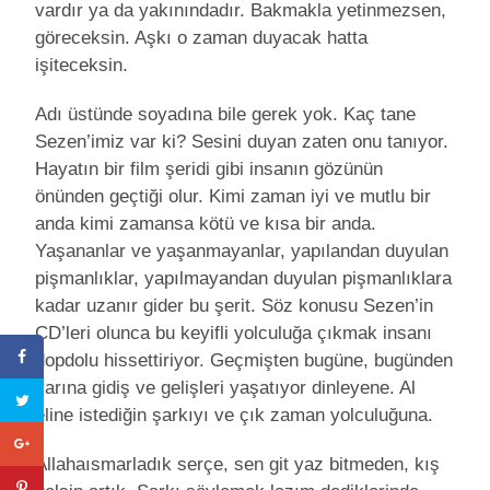
vardır ya da yakınındadır. Bakmakla yetinmezsen,
göreceksin. Aşkı o zaman duyacak hatta
işiteceksin.
Adı üstünde soyadına bile gerek yok. Kaç tane
Sezen’imiz var ki? Sesini duyan zaten onu tanıyor.
Hayatın bir film şeridi gibi insanın gözünün
önünden geçtiği olur. Kimi zaman iyi ve mutlu bir
anda kimi zamansa kötü ve kısa bir anda.
Yaşananlar ve yaşanmayanlar, yapılandan duyulan
pişmanlıklar, yapılmayandan duyulan pişmanlıklara
kadar uzanır gider bu şerit. Söz konusu Sezen’in
CD’leri olunca bu keyifli yolculuğa çıkmak insanı
dopdolu hissettiriyor. Geçmişten bugüne, bugünden
yarına gidiş ve gelişleri yaşatıyor dinleyene. Al
eline istediğin şarkıyı ve çık zaman yolculuğuna.
Allahaısmarladık serçe, sen git yaz bitmeden, kış