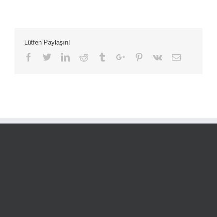
Lütfen Paylaşın!
Facebook
Twitter
Linkedin
Reddit
Tumblr
Google+
Pinterest
Vk
Email