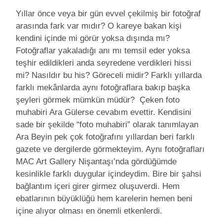
Yıllar önce veya bir gün evvel çekilmiş bir fotoğraf
arasında fark var mıdır? O kareye bakan kişi
kendini içinde mi görür yoksa dışında mı?
Fotoğraflar yakaladığı anı mı temsil eder yoksa
teşhir edildikleri anda seyredene verdikleri hissi
mi? Nasıldır bu his? Göreceli midir? Farklı yıllarda
farklı mekânlarda aynı fotoğraflara bakıp başka
şeyleri görmek mümkün müdür? Çeken foto
muhabiri Ara Gülerse cevabım evettir. Kendisini
sade bir şekilde “foto muhabiri” olarak tanımlayan
Ara Beyin pek çok fotoğrafını yıllardan beri farklı
gazete ve dergilerde görmekteyim. Aynı fotoğrafları
MAC Art Gallery Nişantaşı’nda gördüğümde
kesinlikle farklı duygular içindeydim. Bire bir şahsi
bağlantım içeri girer girmez oluşuverdi. Hem
ebatlarının büyüklüğü hem karelerin hemen beni
içine alıyor olması en önemli etkenlerdi.