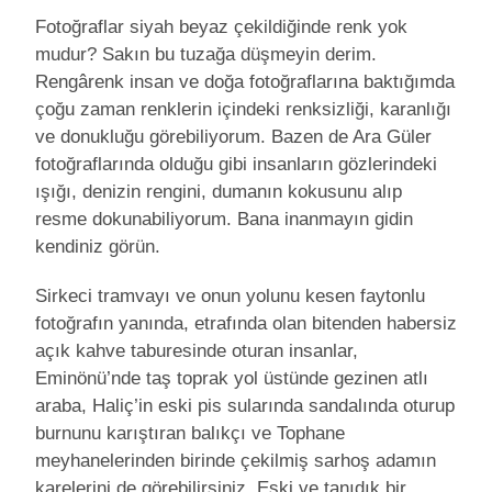
Fotoğraflar siyah beyaz çekildiğinde renk yok
mudur? Sakın bu tuzağa düşmeyin derim.
Rengârenk insan ve doğa fotoğraflarına baktığımda
çoğu zaman renklerin içindeki renksizliği, karanlığı
ve donukluğu görebiliyorum. Bazen de Ara Güler
fotoğraflarında olduğu gibi insanların gözlerindeki
ışığı, denizin rengini, dumanın kokusunu alıp
resme dokunabiliyorum. Bana inanmayın gidin
kendiniz görün.
Sirkeci tramvayı ve onun yolunu kesen faytonlu
fotoğrafın yanında, etrafında olan bitenden habersiz
açık kahve taburesinde oturan insanlar,
Eminönü’nde taş toprak yol üstünde gezinen atlı
araba, Haliç’in eski pis sularında sandalında oturup
burnunu karıştıran balıkçı ve Tophane
meyhanelerinden birinde çekilmiş sarhoş adamın
karelerini de görebilirsiniz. Eski ve tanıdık bir