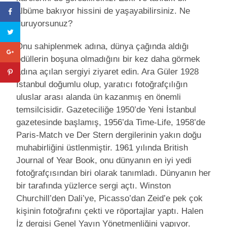
albüme bakıyor hissini de yaşayabilirsiniz. Ne
duruyorsunuz?
Onu sahiplenmek adına, dünya çağında aldığı
ödüllerin boşuna olmadığını bir kez daha görmek
adına açılan sergiyi ziyaret edin. Ara Güler 1928
İstanbul doğumlu olup, yaratıcı fotoğrafçılığın
uluslar arası alanda ün kazanmış en önemli
temsilcisidir. Gazeteciliğe 1950’de Yeni İstanbul
gazetesinde başlamış, 1956’da Time-Life, 1958’de
Paris-Match ve Der Stern dergilerinin yakın doğu
muhabirliğini üstlenmiştir. 1961 yılında British
Journal of Year Book, onu dünyanın en iyi yedi
fotoğrafçısından biri olarak tanımladı. Dünyanın her
bir tarafında yüzlerce sergi açtı. Winston
Churchill’den Dali’ye, Picasso’dan Zeid’e pek çok
kişinin fotoğrafını çekti ve röportajlar yaptı. Halen
İz dergisi Genel Yayın Yönetmenliğini yapıyor.